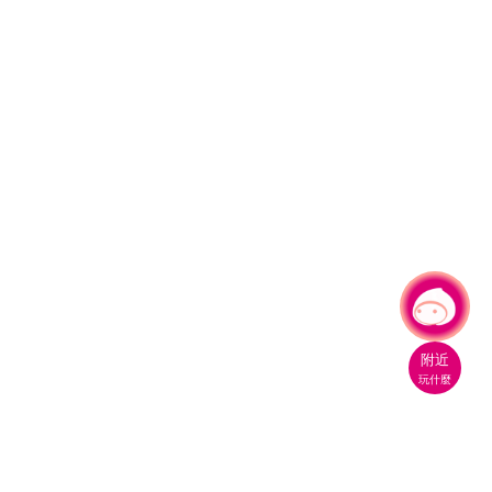
有事問小桃，一起遊桃園
|
附近
玩什麼