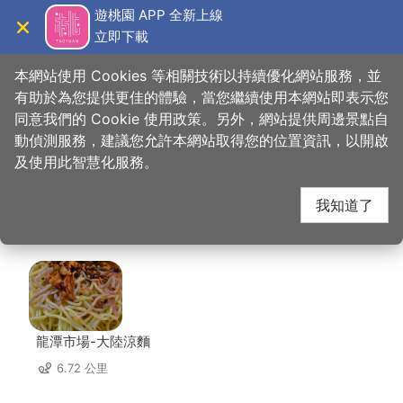
跳
遊桃園 APP 全新上線
到
立即下載
導覽
關閉
主
桃園觀光導覽網
首頁
>
想去的地方
>
美食、購物
>
COFFEE OKANE
要
本網站使用 Cookies 等相關技術以持續優化網站服務，並
內
有助於為您提供更佳的體驗，當您繼續使用本網站即表示您
容
同意我們的 Cookie 使用政策。另外，網站提供周邊景點自
COFFEE OKANE 周邊
區
動偵測服務，建議您允許本網站取得您的位置資訊，以開啟
塊
及使用此智慧化服務。
店家
我知道了
共有 207 間店家
龍潭市場-大陸涼麵
6.72 公里