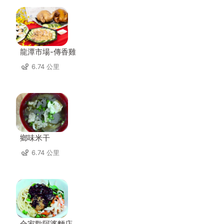
龍潭市場-傳香雞
6.74 公里
鄉味米干
6.74 公里
合家歡阿婆麵店