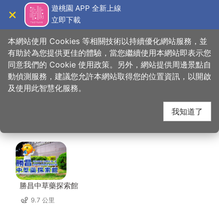
跳
遊桃園 APP 全新上線
到
立即下載
導覽
關閉
主
桃園觀光導覽網
首頁
>
想去的地方
>
美食、購物
>
D'coffee不拉花寵物友善咖啡廳
要
本網站使用 Cookies 等相關技術以持續優化網站服務，並
內
有助於為您提供更佳的體驗，當您繼續使用本網站即表示您
容
同意我們的 Cookie 使用政策。另外，網站提供周邊景點自
D'coffee不拉花寵物友
區
動偵測服務，建議您允許本網站取得您的位置資訊，以開啟
塊
及使用此智慧化服務。
善咖啡廳 周邊店家
我知道了
共有 312 間店家
勝昌中草藥探索館
9.7 公里