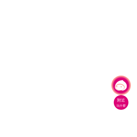
有事問小桃，一起遊桃園
|
附近
玩什麼