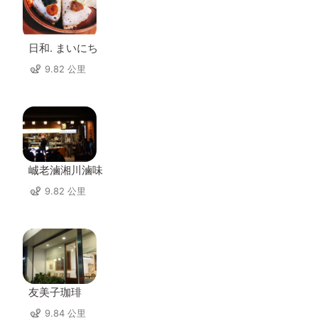
日和. まいにち
9.82 公里
峸老滷湘川滷味
9.82 公里
友美子珈琲
9.84 公里