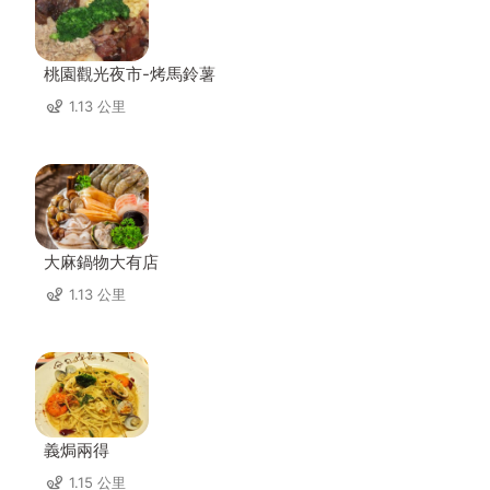
桃園觀光夜市-烤馬鈴薯
1.13 公里
大麻鍋物大有店
1.13 公里
義焗兩得
1.15 公里