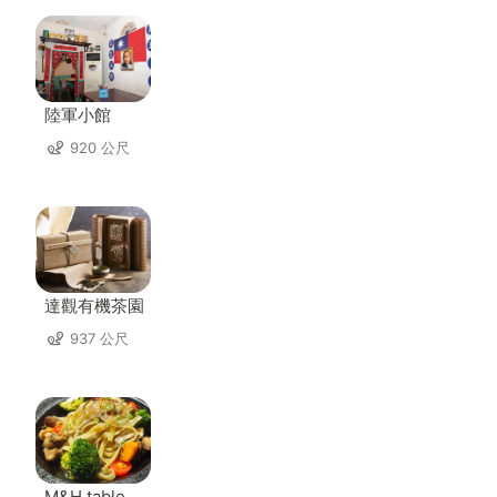
陸軍小館
920 公尺
達觀有機茶園
937 公尺
M&H table