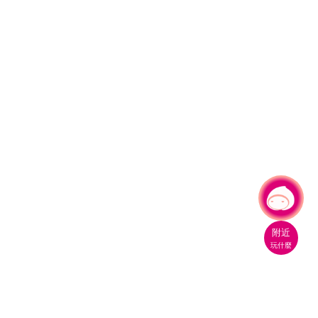
有事問小桃，一起遊桃園
|
附近
玩什麼