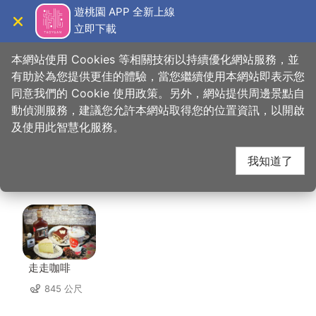
跳
遊桃園 APP 全新上線
到
立即下載
導覽
關閉
主
桃園觀光導覽網
首頁
>
想去的地方
>
美食、購物
>
日和. まいにち
要
本網站使用 Cookies 等相關技術以持續優化網站服務，並
內
有助於為您提供更佳的體驗，當您繼續使用本網站即表示您
容
同意我們的 Cookie 使用政策。另外，網站提供周邊景點自
日和. まいにち 周邊店
區
動偵測服務，建議您允許本網站取得您的位置資訊，以開啟
塊
及使用此智慧化服務。
家
我知道了
共有 176 間店家
走走咖啡
845 公尺