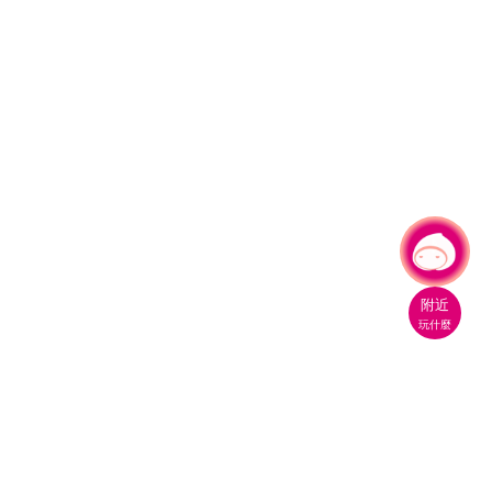
有事問小桃，一起遊桃園
|
附近
玩什麼