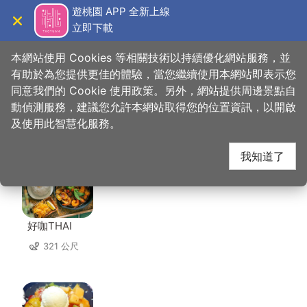
跳
遊桃園 APP 全新上線
到
立即下載
導覽
關閉
主
桃園觀光導覽網
首頁
>
想去的地方
>
美食、購物
>
澗水瀾
要
本網站使用 Cookies 等相關技術以持續優化網站服務，並
內
有助於為您提供更佳的體驗，當您繼續使用本網站即表示您
容
同意我們的 Cookie 使用政策。另外，網站提供周邊景點自
澗水瀾 周邊店家
區
動偵測服務，建議您允許本網站取得您的位置資訊，以開啟
塊
及使用此智慧化服務。
共有 309 間店家
我知道了
好咖THAI
321 公尺