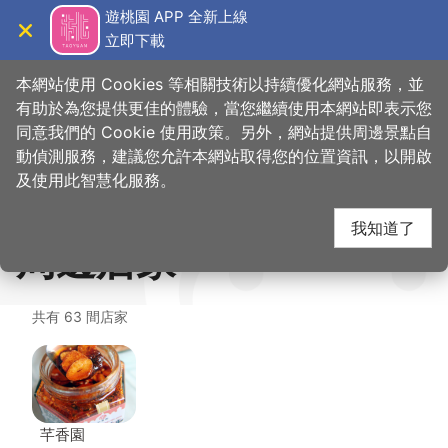
跳
遊桃園 APP 全新上線
到
立即下載
導覽
關閉
主
首
想去的地
美食、購
溢香早餐店(田園中西式早點、手工包子
桃園觀光導覽網
>
>
>
要
本網站使用 Cookies 等相關技術以持續優化網站服務，並
頁
方
物
饅頭)
內
有助於為您提供更佳的體驗，當您繼續使用本網站即表示您
容
同意我們的 Cookie 使用政策。另外，網站提供周邊景點自
溢香早餐店(田園中西式
區
動偵測服務，建議您允許本網站取得您的位置資訊，以開啟
塊
及使用此智慧化服務。
早點、手工包子饅頭)
我知道了
周邊店家
共有 63 間店家
芊香園