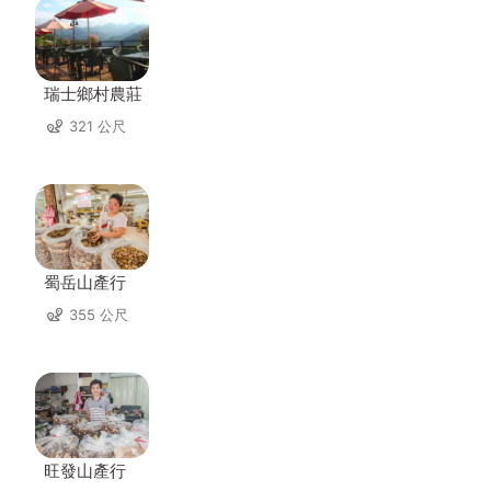
瑞士鄉村農莊
321 公尺
蜀岳山產行
355 公尺
旺發山產行