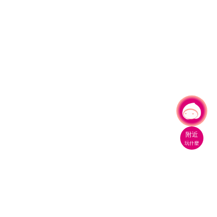
有事問小桃，一起遊桃園
|
附近
玩什麼