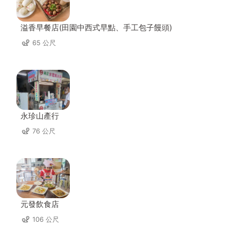
溢香早餐店(田園中西式早點、手工包子饅頭)
65 公尺
永珍山產行
76 公尺
元發飲食店
106 公尺