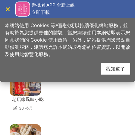
跳
遊桃園 APP 全新上線
到
立即下載
導覽
關閉
主
桃園觀光導覽網
首頁
>
想去的地方
>
美食、購物
>
和興商店
要
本網站使用 Cookies 等相關技術以持續優化網站服務，並
內
有助於為您提供更佳的體驗，當您繼續使用本網站即表示您
容
同意我們的 Cookie 使用政策。另外，網站提供周邊景點自
和興商店 周邊店家
區
動偵測服務，建議您允許本網站取得您的位置資訊，以開啟
塊
及使用此智慧化服務。
共有 56 間店家
我知道了
老店家風味小吃
36 公尺