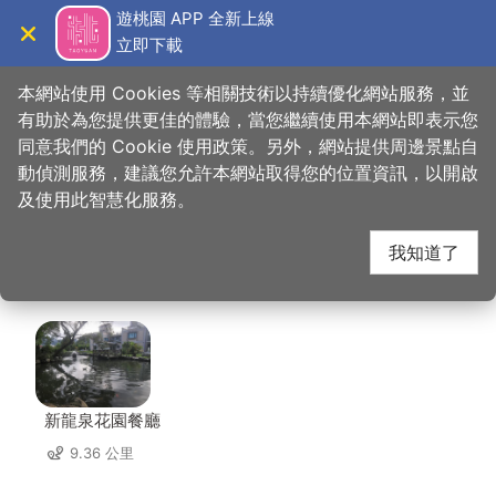
跳
遊桃園 APP 全新上線
到
立即下載
導覽
關閉
主
桃園觀光導覽網
首頁
>
想去的地方
>
美食、購物
>
台葡生技股份有限公司
要
本網站使用 Cookies 等相關技術以持續優化網站服務，並
內
有助於為您提供更佳的體驗，當您繼續使用本網站即表示您
容
同意我們的 Cookie 使用政策。另外，網站提供周邊景點自
台葡生技股份有限公司
區
動偵測服務，建議您允許本網站取得您的位置資訊，以開啟
塊
及使用此智慧化服務。
周邊店家
我知道了
共有 252 間店家
新龍泉花園餐廳
9.36 公里