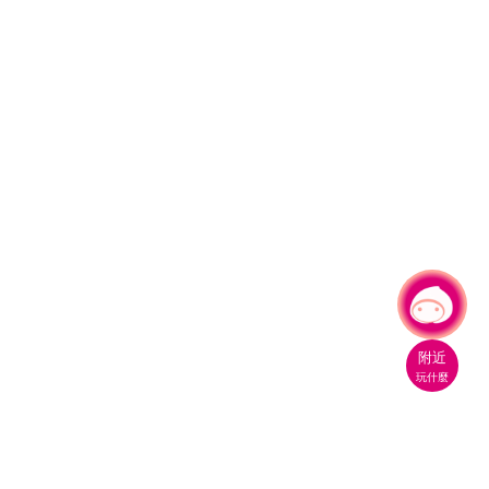
有事問小桃，一起遊桃園
附近
玩什麼