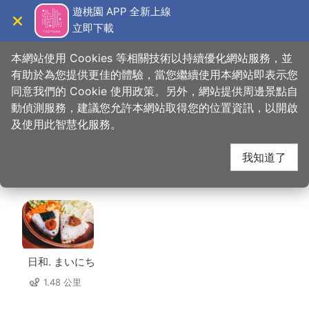
跳
遊桃園 APP 全新上線
到
立即下載
導覽
關閉
主
桃園觀光導覽網
首頁
>
想去的地方
>
美食、購物
>
端陽邀月-桃園店
要
本網站使用 Cookies 等相關技術以持續優化網站服務，並
內
有助於為您提供更佳的體驗，當您繼續使用本網站即表示您
容
同意我們的 Cookie 使用政策。另外，網站提供周邊景點自
端陽邀月-桃園店 周邊
區
動偵測服務，建議您允許本網站取得您的位置資訊，以開啟
塊
及使用此智慧化服務。
店家
我知道了
共有 230 間店家
日和. まいにち
1.48 公里