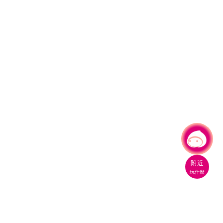
有事問小桃，一起遊桃園
|
附近
玩什麼