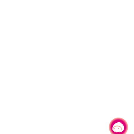
有事問小桃，一起遊桃園
|