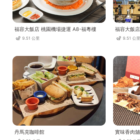
福容大飯店 桃園機場捷運 A8-福粵樓
福容大飯店 
9.51 公里
9.51 公
丹馬克咖啡館
實味香肉舖