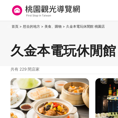
跳
到
主
要
桃園觀光導覽網
:::
首頁
>
想去的地方
>
美食、購物
>
久金本電玩休閒館 桃園店
內
容
區
久金本電玩休閒館
塊
共有 229 間店家