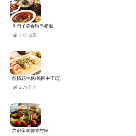
川門子美食時尚餐廳
2.63 公里
龍情花生糖(桃園中正店)
2.74 公里
力鍛金家傳眷村味