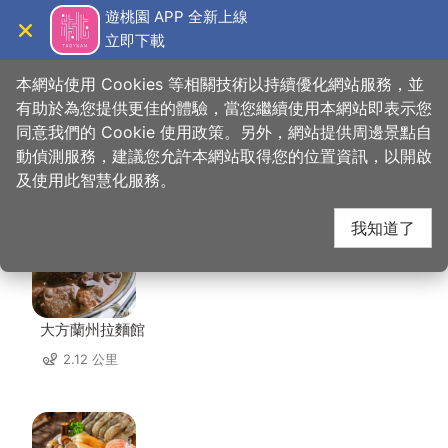
跳
遊桃園 APP 全新上線
到
立即下載
導覽
關閉
主
桃園觀光導覽網
首頁
>
想去的地方
>
美食、購物
>
夏濃咖啡
要
本網站使用 Cookies 等相關技術以持續優化網站服務，並
內
有助於為您提供更佳的體驗，當您繼續使用本網站即表示您
容
同意我們的 Cookie 使用政策。另外，網站提供周邊景點自
夏濃咖啡 周邊店家
區
動偵測服務，建議您允許本網站取得您的位置資訊，以開啟
塊
及使用此智慧化服務。
共有 198 間店家
我知道了
大方蘭州拉麵館
2.12 公里