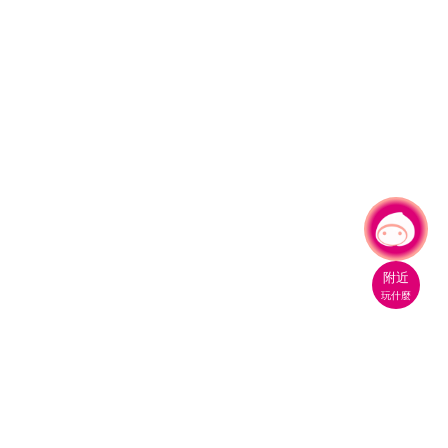
有事問小桃，一起遊桃園
|
附近
玩什麼