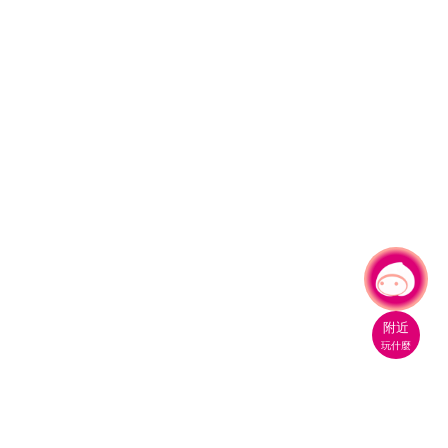
有事問小桃，一起遊桃園
附近
玩什麼