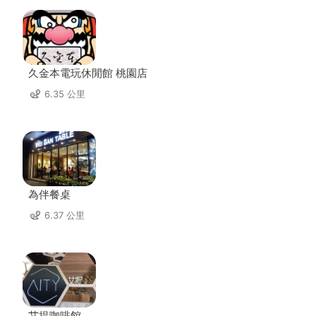
久金本電玩休閒館 桃園店
6.35 公里
為伴餐桌
6.37 公里
艾提咖啡館