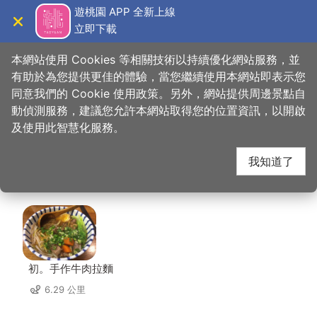
跳
遊桃園 APP 全新上線
到
立即下載
導覽
關閉
主
桃園觀光導覽網
首頁
>
想去的地方
>
美食、購物
>
匠骰子牛肉麵 南崁本店
要
本網站使用 Cookies 等相關技術以持續優化網站服務，並
內
有助於為您提供更佳的體驗，當您繼續使用本網站即表示您
容
同意我們的 Cookie 使用政策。另外，網站提供周邊景點自
匠骰子牛肉麵 南崁本店
區
動偵測服務，建議您允許本網站取得您的位置資訊，以開啟
塊
及使用此智慧化服務。
周邊店家
我知道了
共有 176 間店家
初。手作牛肉拉麵
6.29 公里