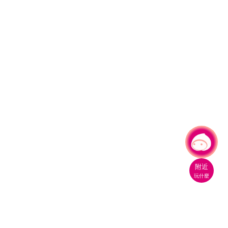
有事問小桃，一起遊桃園
|
附近
玩什麼