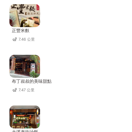
正豐米麩
7.46 公里
布丁叔叔的美味甜點
7.47 公里
大溪老街油飯