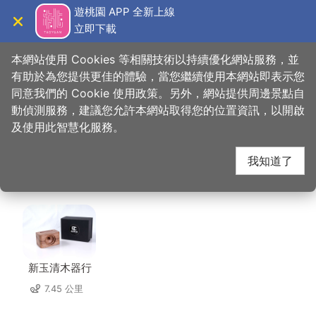
跳
遊桃園 APP 全新上線
到
立即下載
導覽
關閉
主
桃園觀光導覽網
首頁
>
想去的地方
>
美食、購物
>
儷恩國際有限公司 (甘心樂意)
要
本網站使用 Cookies 等相關技術以持續優化網站服務，並
內
有助於為您提供更佳的體驗，當您繼續使用本網站即表示您
容
同意我們的 Cookie 使用政策。另外，網站提供周邊景點自
儷恩國際有限公司 (甘
區
動偵測服務，建議您允許本網站取得您的位置資訊，以開啟
塊
及使用此智慧化服務。
心樂意) 周邊店家
我知道了
共有 280 間店家
新玉清木器行
7.45 公里