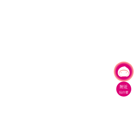
有事問小桃，一起遊桃園
附近
玩什麼