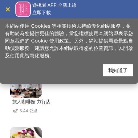
跳
遊桃園 APP 全新上線
到
立即下載
導覽
關閉
主
桃園觀光導覽網
首頁
>
想去的地方
>
美食、購物
>
實味香肉舖行
要
本網站使用 Cookies 等相關技術以持續優化網站服務，並
內
有助於為您提供更佳的體驗，當您繼續使用本網站即表示您
容
同意我們的 Cookie 使用政策。另外，網站提供周邊景點自
實味香肉舖行 周邊店家
區
動偵測服務，建議您允許本網站取得您的位置資訊，以開啟
塊
及使用此智慧化服務。
共有 279 間店家
我知道了
旅人咖啡館 力行店
8.44 公里