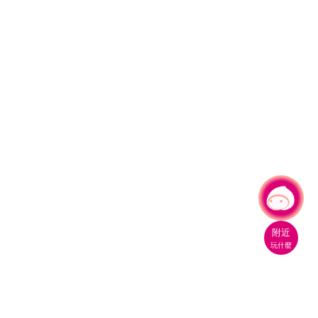
有事問小桃，一起遊桃園
附近
玩什麼