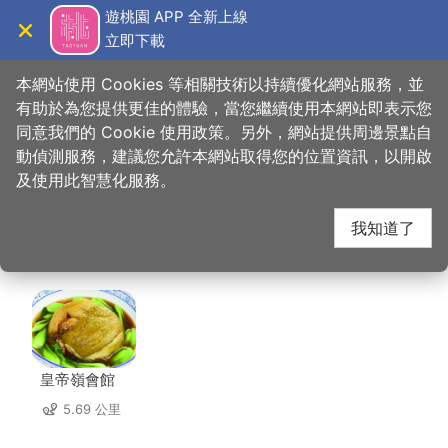
跳
遊桃園 APP 全新上線
到
立即下載
導覽
關閉
主
桃園觀光導覽網
首頁
>
想去的地方
>
美食、購物
>
進福港式燒臘店
要
本網站使用 Cookies 等相關技術以持續優化網站服務，並
內
有助於為您提供更佳的體驗，當您繼續使用本網站即表示您
容
同意我們的 Cookie 使用政策。另外，網站提供周邊景點自
進福港式燒臘店 周邊店
區
動偵測服務，建議您允許本網站取得您的位置資訊，以開啟
塊
及使用此智慧化服務。
家
我知道了
共有 278 間店家
皇帝嶺會館
5.69 公里