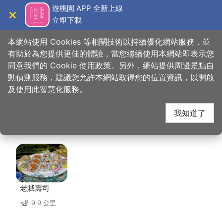
跳
遊桃園 APP 全新上線
到
立即下載
導覽
關閉
主
桃園觀光導覽網
首頁
>
想去的地方
>
美食、購物
>
興國市場-源豐生鮮
要
本網站使用 Cookies 等相關技術以持續優化網站服務，並
內
有助於為您提供更佳的體驗，當您繼續使用本網站即表示您
容
同意我們的 Cookie 使用政策。另外，網站提供周邊景點自
興國市場-源豐生鮮 周
區
動偵測服務，建議您允許本網站取得您的位置資訊，以開啟
塊
及使用此智慧化服務。
邊店家
我知道了
共有 243 間店家
老賊壽司
9.9 公里