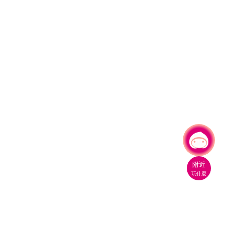
有事問小桃，一起遊桃園
|
附近
玩什麼