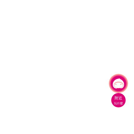
有事問小桃，一起遊桃園
|
附近
玩什麼