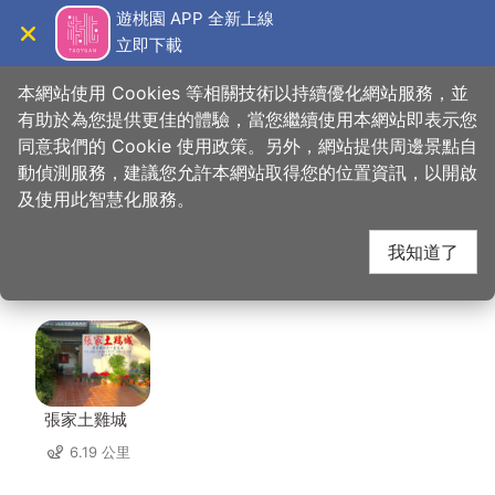
跳
遊桃園 APP 全新上線
到
立即下載
導覽
關閉
主
桃園觀光導覽網
首頁
>
想去的地方
>
美食、購物
>
南門市場-新家香肉鬆
要
本網站使用 Cookies 等相關技術以持續優化網站服務，並
內
有助於為您提供更佳的體驗，當您繼續使用本網站即表示您
容
同意我們的 Cookie 使用政策。另外，網站提供周邊景點自
南門市場-新家香肉鬆
區
動偵測服務，建議您允許本網站取得您的位置資訊，以開啟
塊
及使用此智慧化服務。
周邊店家
我知道了
共有 260 間店家
張家土雞城
6.19 公里