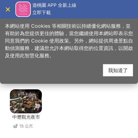
跳
遊桃園 APP 全新上線
到
立即下載
導覽
關閉
主
桃園觀光導覽網
首頁
>
想去的地方
>
美食、購物
>
中壢夜市-曹阿伯龍鬚糖
要
本網站使用 Cookies 等相關技術以持續優化網站服務，並
內
有助於為您提供更佳的體驗，當您繼續使用本網站即表示您
容
同意我們的 Cookie 使用政策。另外，網站提供周邊景點自
中壢夜市-曹阿伯龍鬚
區
動偵測服務，建議您允許本網站取得您的位置資訊，以開啟
塊
及使用此智慧化服務。
糖 周邊店家
我知道了
共有 220 間店家
中壢觀光夜市
15 公尺