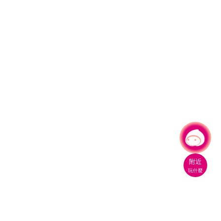
有事問小桃，一起遊桃園
|
附近
玩什麼