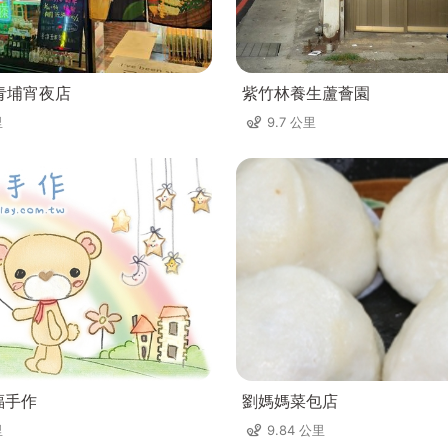
青埔宵夜店
紫竹林養生蘆薈園
里
9.7 公里
福手作
劉媽媽菜包店
里
9.84 公里