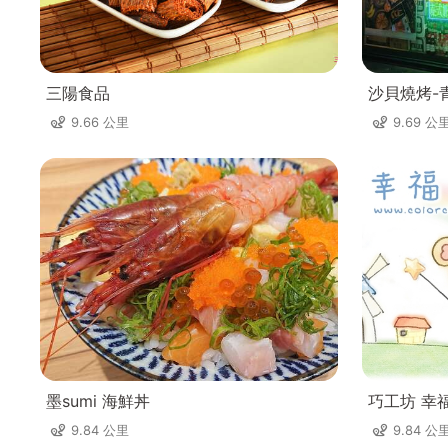
三陽食品
沙貝燒烤-
9.66 公里
9.69 公
墨sumi 海鮮丼
巧工坊 幸
9.84 公里
9.84 公