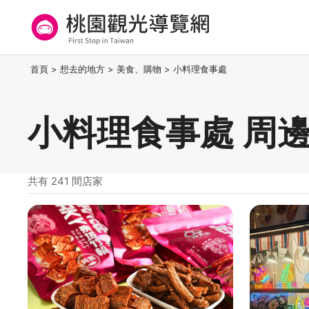
跳
到
主
要
桃園觀光導覽網
:::
首頁
>
想去的地方
>
美食、購物
>
小料理食事處
內
容
區
小料理食事處 周
塊
共有 241 間店家