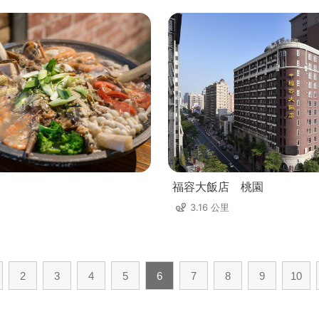
福容大飯店 桃園
3.16 公里
2
3
4
5
6
7
8
9
10