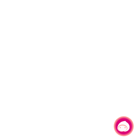
有事問小桃，一起遊桃園
|