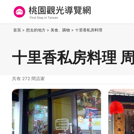
跳
到
主
要
桃園觀光導覽網
:::
首頁
>
想去的地方
>
美食、購物
>
十里香私房料理
內
容
區
十里香私房料理 
塊
共有 272 間店家