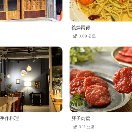
義焗兩得
3.09 公里
手作料理
胖子肉鬆
3.11 公里