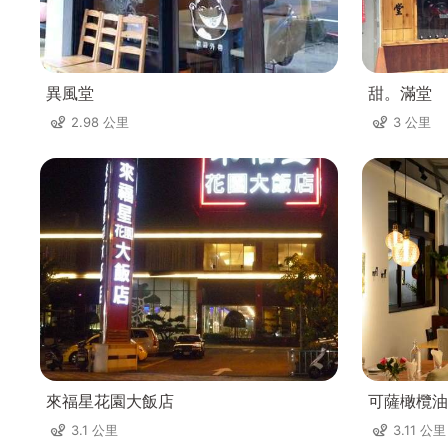
異風堂
甜。滿堂
2.98 公里
3 公里
來福星花園大飯店
可薩橄欖油
3.1 公里
3.11 公里