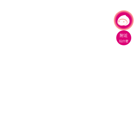
有事問小桃，一起遊桃園
附近
玩什麼
桃園市政府觀光旅遊局
330206 桃園市桃園區縣府路1號
電話：(03)332-2101#6209
服務時間：週一至週五