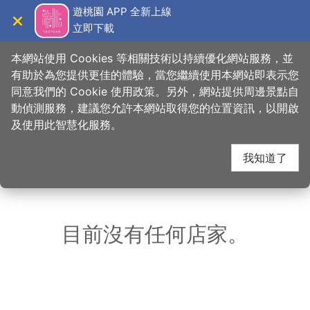
跳
遊桃園 APP 全新上線
到
立即下載
導覽
關閉
主
桃園觀光導覽網
首頁
>
想去的地方
>
美食、購物
>
峸老滷湘川滷味
要
本網站使用 Cookies 等相關技術以持續優化網站服務，並
內
有助於為您提供更佳的體驗，當您繼續使用本網站即表示您
容
同意我們的 Cookie 使用政策。另外，網站提供周邊景點自
峸老滷湘川滷味 周邊店
區
動偵測服務，建議您允許本網站取得您的位置資訊，以開啟
塊
及使用此智慧化服務。
家
我知道了
共有 199 間店家
目前沒有任何店家。