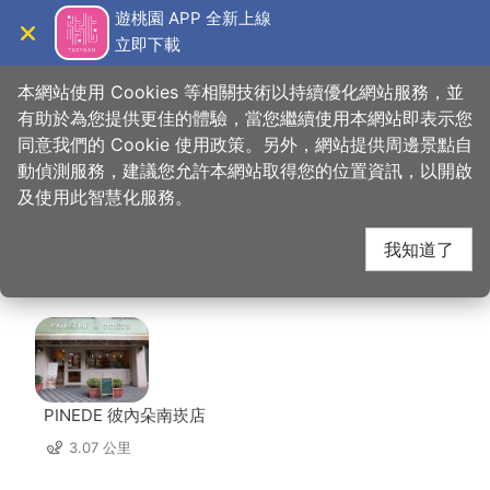
跳
遊桃園 APP 全新上線
到
立即下載
導覽
關閉
主
桃園觀光導覽網
首頁
>
想去的地方
>
美食、購物
>
峸老滷湘川滷味
要
本網站使用 Cookies 等相關技術以持續優化網站服務，並
內
有助於為您提供更佳的體驗，當您繼續使用本網站即表示您
容
同意我們的 Cookie 使用政策。另外，網站提供周邊景點自
峸老滷湘川滷味 周邊店
區
動偵測服務，建議您允許本網站取得您的位置資訊，以開啟
塊
及使用此智慧化服務。
家
我知道了
共有 199 間店家
PINEDE 彼內朵南崁店
3.07 公里