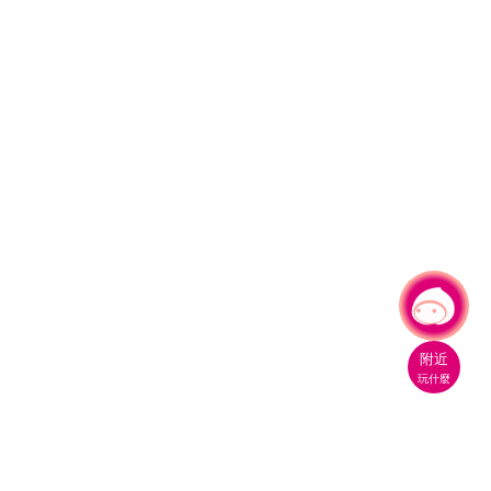
有事問小桃，一起遊桃園
附近
玩什麼