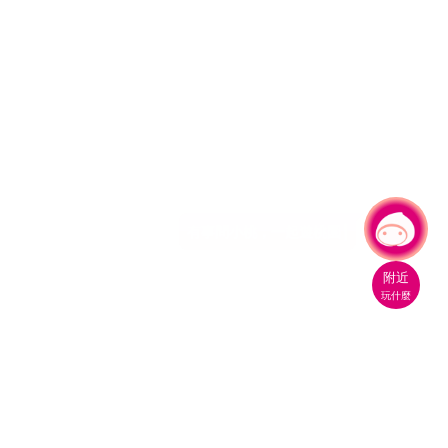
有事問小桃，一起遊桃園
附近
玩什麼