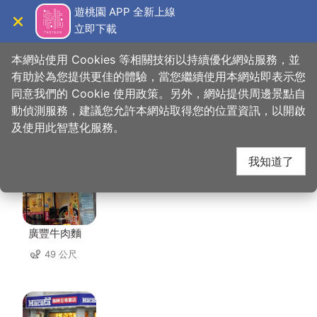
跳
遊桃園 APP 全新上線
到
立即下載
導覽
關閉
主
桃園觀光導覽網
首頁
>
想去的地方
>
美食、購物
>
阿燁紅麵線
要
本網站使用 Cookies 等相關技術以持續優化網站服務，並
內
有助於為您提供更佳的體驗，當您繼續使用本網站即表示您
容
同意我們的 Cookie 使用政策。另外，網站提供周邊景點自
阿燁紅麵線 周邊店家
區
動偵測服務，建議您允許本網站取得您的位置資訊，以開啟
塊
及使用此智慧化服務。
共有 294 間店家
我知道了
廣豐牛肉麵
49 公尺