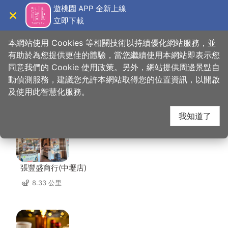
跳
遊桃園 APP 全新上線
到
立即下載
導覽
關閉
主
桃園觀光導覽網
首頁
>
想去的地方
>
美食、購物
>
阿燁紅麵線
要
本網站使用 Cookies 等相關技術以持續優化網站服務，並
內
有助於為您提供更佳的體驗，當您繼續使用本網站即表示您
容
同意我們的 Cookie 使用政策。另外，網站提供周邊景點自
阿燁紅麵線 周邊店家
區
動偵測服務，建議您允許本網站取得您的位置資訊，以開啟
塊
及使用此智慧化服務。
共有 294 間店家
我知道了
張豐盛商行(中壢店)
8.33 公里