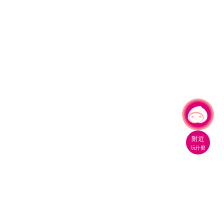
有事問小桃，一起遊桃園
附近
玩什麼