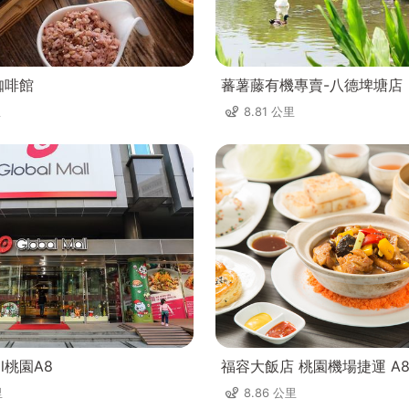
咖啡館
蕃薯藤有機專賣-八德埤塘店
里
8.81 公里
all桃園A8
福容大飯店 桃園機場捷運 A
里
8.86 公里