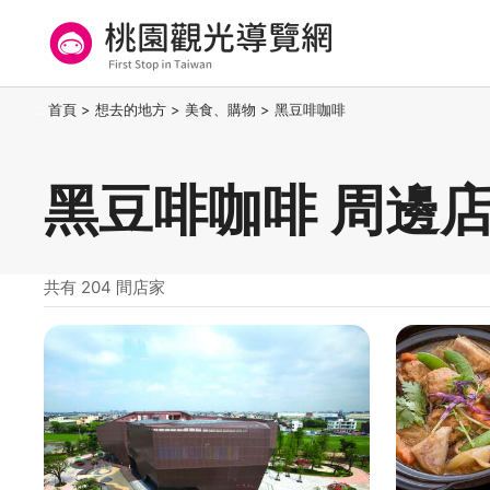
跳
到
主
要
桃園觀光導覽網
:::
首頁
>
想去的地方
>
美食、購物
>
黑豆啡咖啡
內
容
區
黑豆啡咖啡 周邊
塊
共有 204 間店家