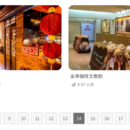
金車咖啡文教館
里
8.97 公里
9
10
11
12
13
14
15
16
17