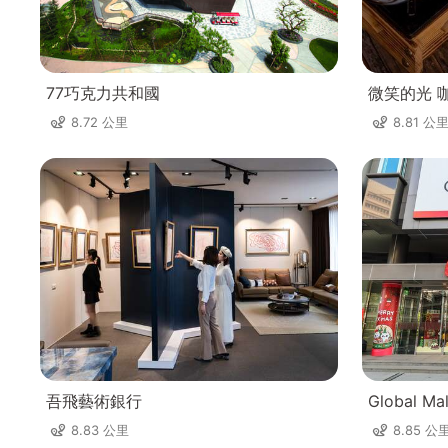
77巧克力共和國
微笑的光 
8.72 公里
8.81 公
吾飛藝術銀行
Global M
8.83 公里
8.85 公