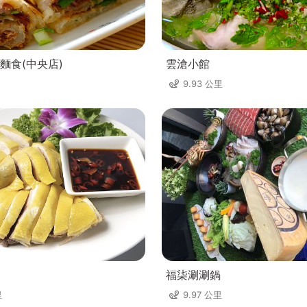
麵食(中央店)
雲滄小館
9.93 公里
福柒涮涮鍋
里
9.97 公里