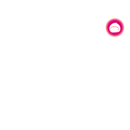
有事問小桃，一起遊桃園
旅遊局
網站導覽
資訊安全政策
園區縣府路1號
網站資料開放宣告
1#6209