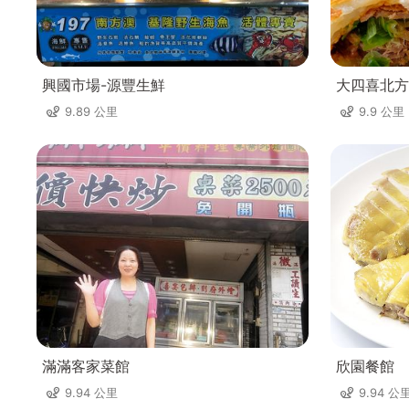
興國市場-源豐生鮮
大四喜北方
9.89 公里
9.9 公里
滿滿客家菜館
欣園餐館
9.94 公里
9.94 公