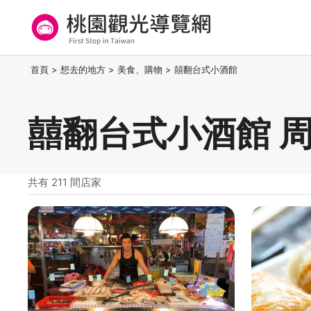
跳
到
主
要
桃園觀光導覽網
:::
首頁
>
想去的地方
>
美食、購物
>
囍翻台式小酒館
內
容
區
囍翻台式小酒館 
塊
共有 211 間店家