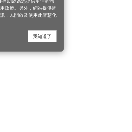
，並有助於為您提供更佳的體
 使用政策。另外，網站提供周
訊，以開啟及使用此智慧化
我知道了
在這裡找到我們
桃園市政府觀光
遊桃園
Instagram
330206 桃園市桃
電話：(03)332-210
園風景區管理處
YouTube