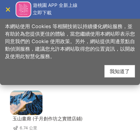
跳
遊桃園 APP 全新上線
到
立即下載
導覽
關閉
主
桃園觀光導覽網
首頁
>
想去的地方
>
美食、購物
>
大溪老街文創咖 美食咖啡館
要
本網站使用 Cookies 等相關技術以持續優化網站服務，並
內
有助於為您提供更佳的體驗，當您繼續使用本網站即表示您
容
同意我們的 Cookie 使用政策。另外，網站提供周邊景點自
大溪老街文創咖 美食咖
區
動偵測服務，建議您允許本網站取得您的位置資訊，以開啟
塊
及使用此智慧化服務。
啡館 周邊店家
我知道了
共有 227 間店家
玉山畫廊 (子月創作坊之實體店鋪)
6.74 公里