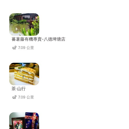
蕃薯藤有機專賣-八德埤塘店
7.09 公里
茶‧山行
7.09 公里