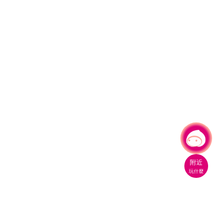
有事問小桃，一起遊桃園
|
附近
玩什麼