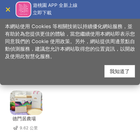
跳
遊桃園 APP 全新上線
到
立即下載
導覽
關閉
主
桃園觀光導覽網
首頁
>
想去的地方
>
美食、購物
>
炒味亭炒飯專賣店
要
本網站使用 Cookies 等相關技術以持續優化網站服務，並
內
有助於為您提供更佳的體驗，當您繼續使用本網站即表示您
容
同意我們的 Cookie 使用政策。另外，網站提供周邊景點自
炒味亭炒飯專賣店 周邊
區
動偵測服務，建議您允許本網站取得您的位置資訊，以開啟
塊
及使用此智慧化服務。
店家
我知道了
共有 233 間店家
德門居農場
9.62 公里