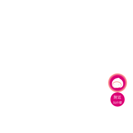
有事問小桃，一起遊桃園
|
附近
玩什麼