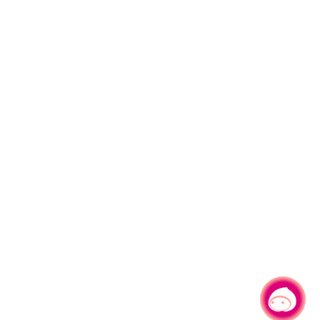
有事問小桃，一起遊桃園
|