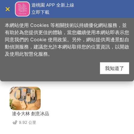
跳
遊桃園 APP 全新上線
到
立即下載
導覽
關閉
主
桃園觀光導覽網
首頁
>
想去的地方
>
美食、購物
>
炒味亭炒飯專賣店
要
本網站使用 Cookies 等相關技術以持續優化網站服務，並
內
有助於為您提供更佳的體驗，當您繼續使用本網站即表示您
容
同意我們的 Cookie 使用政策。另外，網站提供周邊景點自
炒味亭炒飯專賣店 周邊
區
動偵測服務，建議您允許本網站取得您的位置資訊，以開啟
塊
及使用此智慧化服務。
店家
我知道了
共有 233 間店家
達令大林 創意冰品
9.92 公里