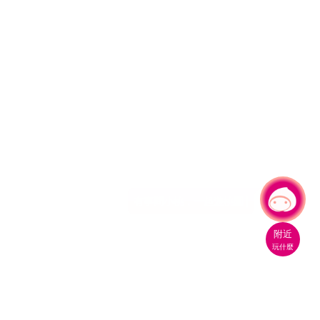
有事問小桃，一起遊桃園
附近
玩什麼