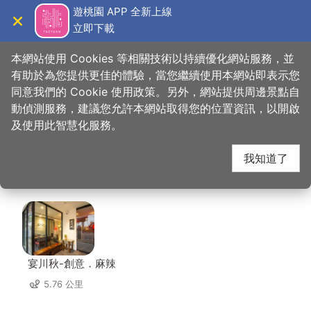
跳
遊桃園 APP 全新上線
到
立即下載
導覽
關閉
主
桃園觀光導覽網
首頁
>
想去的地方
>
美食、購物
>
鍋強強極緻火鍋
要
本網站使用 Cookies 等相關技術以持續優化網站服務，並
內
有助於為您提供更佳的體驗，當您繼續使用本網站即表示您
容
同意我們的 Cookie 使用政策。另外，網站提供周邊景點自
鍋強強極緻火鍋 周邊店
區
動偵測服務，建議您允許本網站取得您的位置資訊，以開啟
塊
及使用此智慧化服務。
家
我知道了
共有 205 間店家
宴川秋-創意．麻辣
5.76 公里