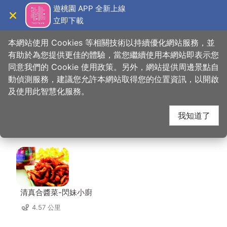
跳
遊桃園 APP 全新上線
到
立即下載
導覽
關閉
主
桃園觀光導覽網
首頁
>
想去的地方
>
美食、購物
>
宴川秋-創意．麻辣
要
本網站使用 Cookies 等相關技術以持續優化網站服務，並
內
有助於為您提供更佳的體驗，當您繼續使用本網站即表示您
容
同意我們的 Cookie 使用政策。另外，網站提供周邊景點自
宴川秋-創意．麻辣 周
區
動偵測服務，建議您允許本網站取得您的位置資訊，以開啟
塊
及使用此智慧化服務。
邊店家
我知道了
共有 231 間店家
清真合醬菜-閃妹小廚
4.57 公里