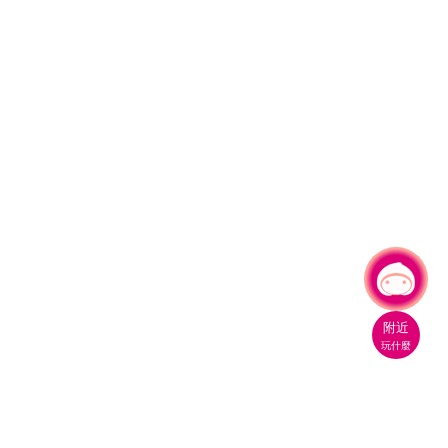
有事問小桃，一起遊桃園
附近
玩什麼