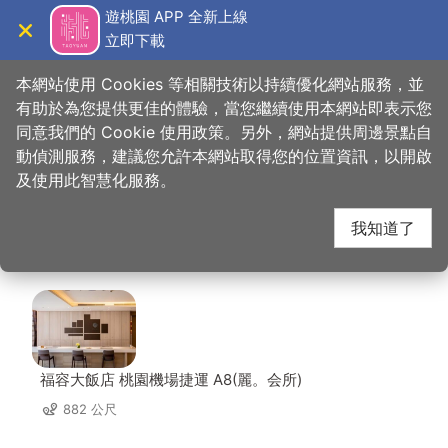
跳
遊桃園 APP 全新上線
到
立即下載
導覽
關閉
主
桃園觀光導覽網
首頁
>
想去的地方
>
美食、購物
>
東北之家酸菜白肉鍋-林口店
要
本網站使用 Cookies 等相關技術以持續優化網站服務，並
內
有助於為您提供更佳的體驗，當您繼續使用本網站即表示您
容
同意我們的 Cookie 使用政策。另外，網站提供周邊景點自
東北之家酸菜白肉鍋-
區
動偵測服務，建議您允許本網站取得您的位置資訊，以開啟
塊
及使用此智慧化服務。
林口店 周邊店家
我知道了
共有 111 間店家
福容大飯店 桃園機場捷運 A8(麗。会所)
882 公尺