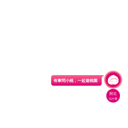
有事問小桃，一起遊桃園
附近
玩什麼