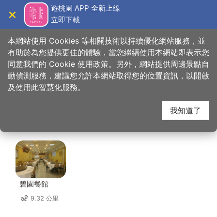
跳
遊桃園 APP 全新上線
到
立即下載
導覽
關閉
主
桃園觀光導覽網
首頁
>
想去的地方
>
美食、購物
>
這一鍋皇室秘藏鍋物
要
本網站使用 Cookies 等相關技術以持續優化網站服務，並
內
有助於為您提供更佳的體驗，當您繼續使用本網站即表示您
容
同意我們的 Cookie 使用政策。另外，網站提供周邊景點自
這一鍋皇室秘藏鍋物 周
區
動偵測服務，建議您允許本網站取得您的位置資訊，以開啟
塊
及使用此智慧化服務。
邊店家
我知道了
共有 218 間店家
碧園餐館
9.32 公里