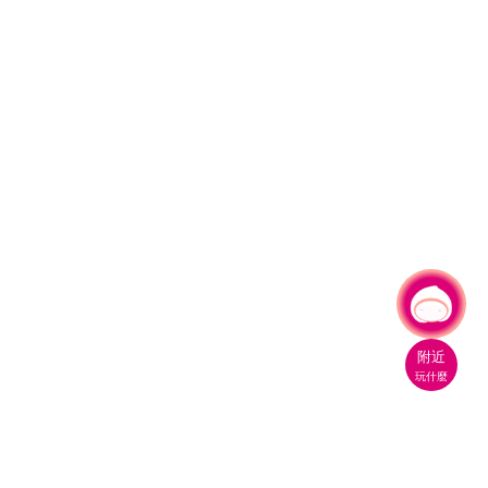
有事問小桃，一起遊桃園
附近
玩什麼