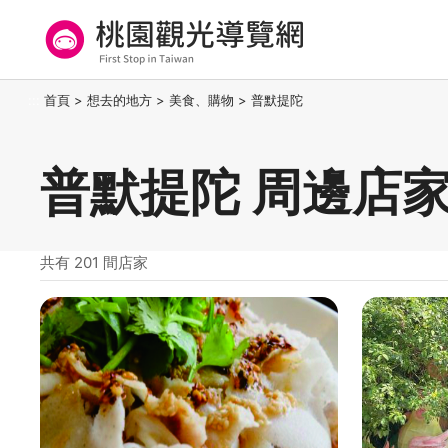
跳
到
主
要
桃園觀光導覽網
:::
首頁
>
想去的地方
>
美食、購物
>
普默提陀
內
容
區
普默提陀 周邊店
塊
共有 201 間店家