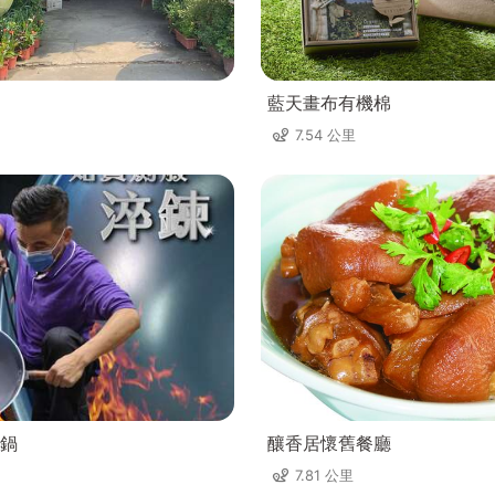
藍天畫布有機棉
7.54 公里
鍋
釀香居懷舊餐廳
7.81 公里