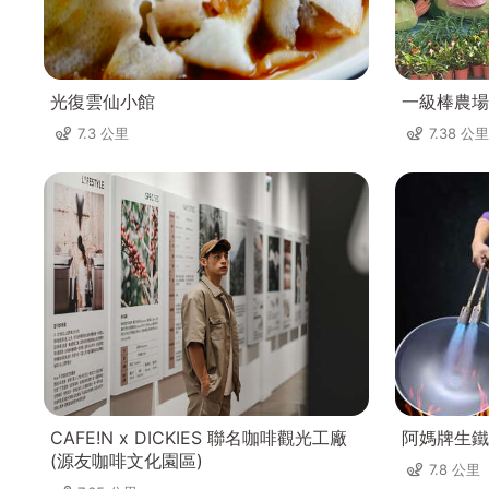
光復雲仙小館
一級棒農場
7.3 公里
7.38 公里
CAFE!N x DICKIES 聯名咖啡觀光工廠
阿媽牌生鐵
(源友咖啡文化園區)
7.8 公里