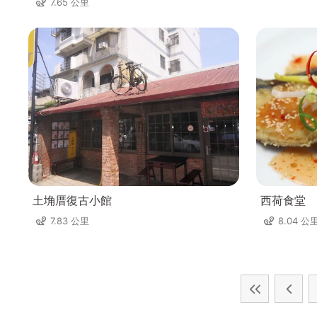
7.65 公里
土埆厝復古小館
西荷食堂
7.83 公里
8.04 公