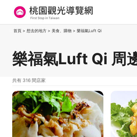
跳
到
主
要
桃園觀光導覽網
:::
首頁
>
想去的地方
>
美食、購物
>
樂福氣Luft Qi
內
容
區
樂福氣Luft Qi 
塊
共有 316 間店家