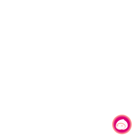
有事問小桃，一起遊桃園
|