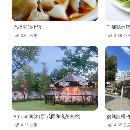
光復雲仙小館
千暉鵝肉店
3.64 公里
3.86 公
Amour 阿沐(原 茂園和漢美食館)
復興航棧-
4.26 公里
4.35 公