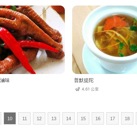
滷味
普默提陀
4.61 公里
10
11
12
13
14
15
16
17
18