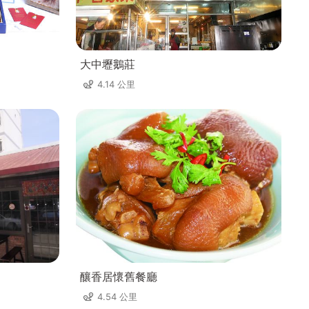
大中壢鵝莊
4.14 公里
釀香居懷舊餐廳
4.54 公里