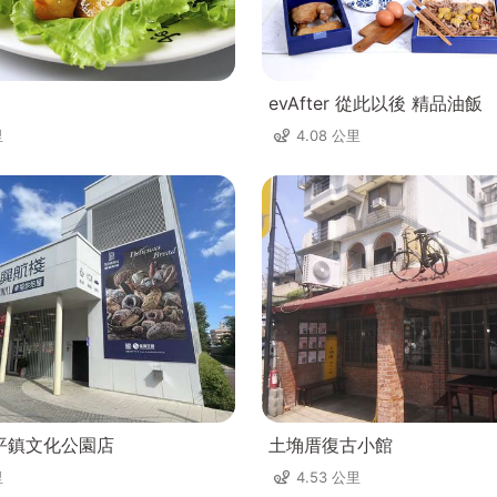
evAfter 從此以後 精品油飯
里
4.08 公里
平鎮文化公園店
土埆厝復古小館
里
4.53 公里