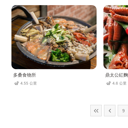
多桑食物所
鼎太公紅麴
4.55 公里
4.6 公里
9