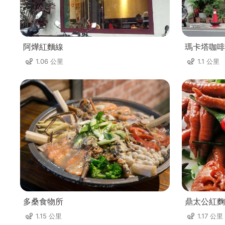
阿燁紅麵線
瑪卡塔咖啡
1.06 公里
1.1 公里
多桑食物所
鼎太公紅麴
1.15 公里
1.17 公里