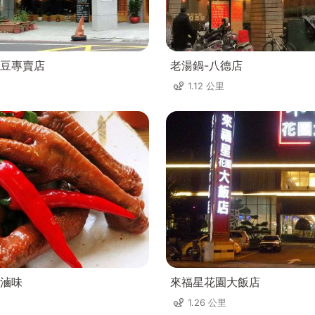
豆專賣店
老湯鍋-八德店
1.12 公里
滷味
來福星花園大飯店
1.26 公里