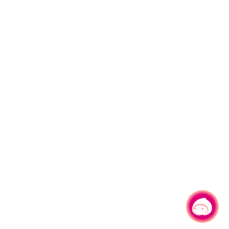
有事問小桃，一起遊桃園
|