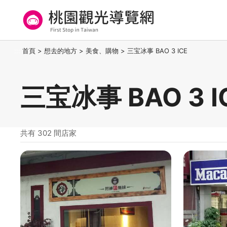
跳
到
主
要
桃園觀光導覽網
:::
首頁
>
想去的地方
>
美食、購物
>
三宝冰事 BAO 3 ICE
內
容
區
三宝冰事 BAO 3 
塊
共有 302 間店家