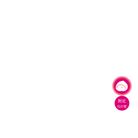
有事問小桃，一起遊桃園
附近
玩什麼