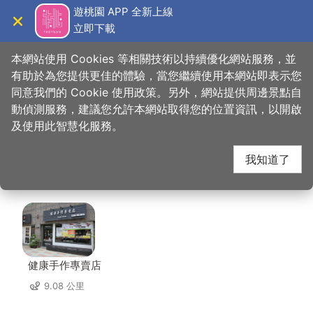
跳
遊桃園 APP 全新上線
到
立即下載
導覽
關閉
主
桃園觀光導覽網
首頁
>
想去的地方
>
美食、購物
>
只是光影 獨立咖啡廳
要
本網站使用 Cookies 等相關技術以持續優化網站服務，並
內
有助於為您提供更佳的體驗，當您繼續使用本網站即表示您
容
同意我們的 Cookie 使用政策。另外，網站提供周邊景點自
只是光影 獨立咖啡廳
區
動偵測服務，建議您允許本網站取得您的位置資訊，以開啟
塊
及使用此智慧化服務。
周邊店家
我知道了
共有 233 間店家
健康手作專賣店
9.08 公里