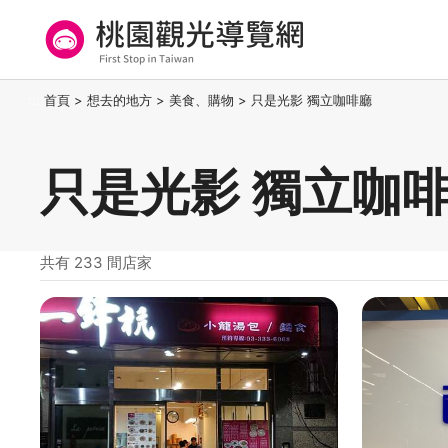
跳
到
主
要
桃園觀光導覽網
:::
首頁
>
想去的地方
>
美食、購物
>
只是光影 獨立咖啡廳
內
容
區
只是光影 獨立咖啡
塊
共有 233 間店家