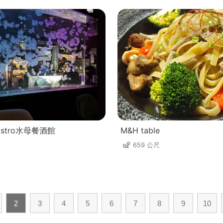
h Bistro水母餐酒館
M&H table
659 公尺
2
3
4
5
6
7
8
9
10