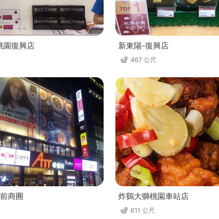
桃園復興店
新東陽-復興店
467 公尺
前商圈
炸鷄大獅桃園車站店
611 公尺