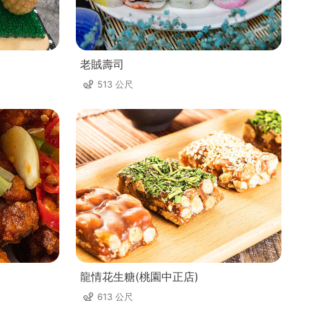
老賊壽司
513 公尺
龍情花生糖(桃園中正店)
613 公尺