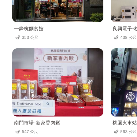
一鋒杭麵食館
良興電子-
353 公尺
438 公尺
南門市場-新家香肉鬆
桃園火車站
547 公尺
563 公尺