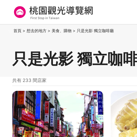
跳
到
主
要
桃園觀光導覽網
:::
首頁
>
想去的地方
>
美食、購物
>
只是光影 獨立咖啡廳
內
容
區
只是光影 獨立咖啡
塊
共有 233 間店家