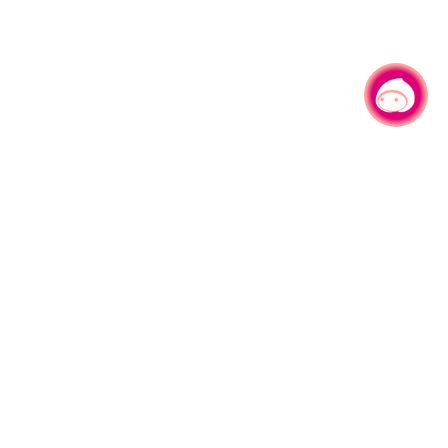
有事問小桃，一起遊桃園
旅遊局
網站導覽
資訊安全政策
園區縣府路1號
網站資料開放宣告
1#6209