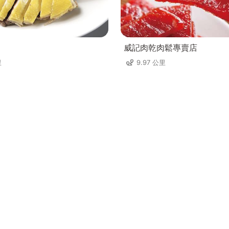
威記肉乾肉鬆專賣店
里
9.97 公里