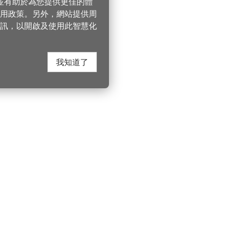
，並有助於為您提供更佳的體
 使用政策。另外，網站提供周
訊，以開啟及使用此智慧化
我知道了
在這裡找到我們
桃園市政府觀光
遊桃園
Instagram
330206 桃園市桃
電話：(03)332-210
園風景區管理處
YouTube