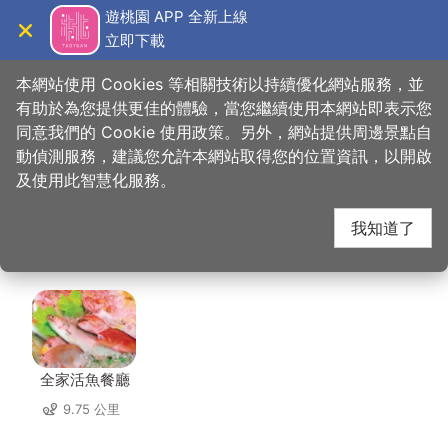
跳
遊桃園 APP 全新上線
到
立即下載
導覽
關閉
主
桃園觀光導覽網
首頁
>
想去的地方
>
美食、購物
>
癮食聖堂Poppy Church
要
本網站使用 Cookies 等相關技術以持續優化網站服務，並
內
有助於為您提供更佳的體驗，當您繼續使用本網站即表示您
容
同意我們的 Cookie 使用政策。另外，網站提供周邊景點自
癮食聖堂Poppy
區
動偵測服務，建議您允許本網站取得您的位置資訊，以開啟
塊
及使用此智慧化服務。
Church 周邊店家
我知道了
共有 296 間店家
全家活魚餐廳
9.75 公里