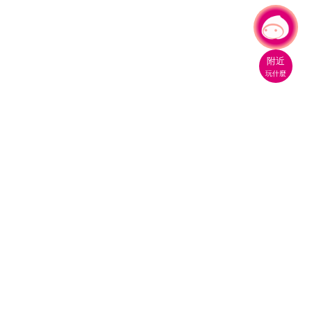
有事問小桃，一起遊桃園
|
附近
玩什麼
桃園市政府觀光旅遊局
330206 桃園市桃園區縣府路1號
電話：(03)332-2101#6209
服務時間：週一至週五
上午8:00至12:00 下午13:00至17:00