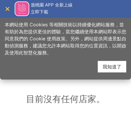
跳
遊桃園 APP 全新上線
到
立即下載
導覽
關閉
主
桃園觀光導覽網
首頁
>
想去的地方
>
美食、購物
>
癮食聖堂Poppy Church
要
本網站使用 Cookies 等相關技術以持續優化網站服務，並
內
有助於為您提供更佳的體驗，當您繼續使用本網站即表示您
容
同意我們的 Cookie 使用政策。另外，網站提供周邊景點自
癮食聖堂Poppy
區
動偵測服務，建議您允許本網站取得您的位置資訊，以開啟
塊
及使用此智慧化服務。
Church 周邊店家
我知道了
共有 296 間店家
目前沒有任何店家。