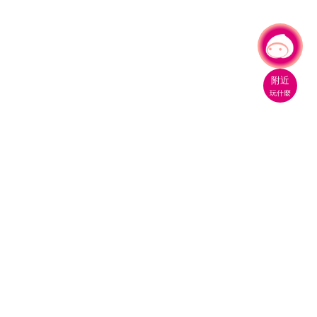
有事問小桃，一起遊桃園
|
附近
玩什麼
桃園市政府觀光旅遊局
330206 桃園市桃園區縣府路1號
電話：(03)332-2101#6209
服務時間：週一至週五