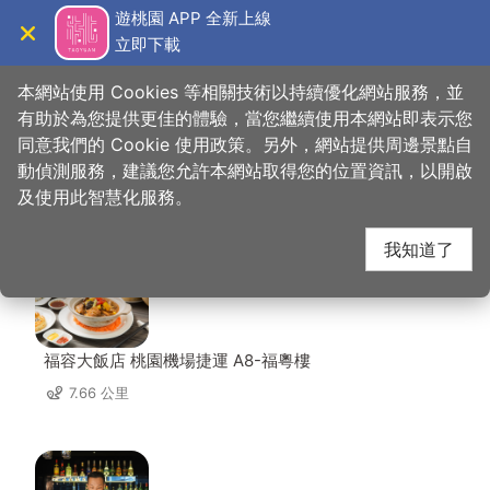
跳
遊桃園 APP 全新上線
到
立即下載
導覽
關閉
主
桃園觀光導覽網
首頁
>
想去的地方
>
美食、購物
>
腴釀康普茶
要
本網站使用 Cookies 等相關技術以持續優化網站服務，並
內
有助於為您提供更佳的體驗，當您繼續使用本網站即表示您
容
同意我們的 Cookie 使用政策。另外，網站提供周邊景點自
腴釀康普茶 周邊店家
區
動偵測服務，建議您允許本網站取得您的位置資訊，以開啟
塊
及使用此智慧化服務。
共有 166 間店家
我知道了
福容大飯店 桃園機場捷運 A8-福粵樓
7.66 公里