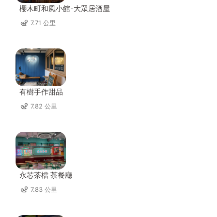
櫻木町和風小館-大眾居酒屋
7.71 公里
有樹手作甜品
7.82 公里
永芯茶檔 茶餐廳
7.83 公里