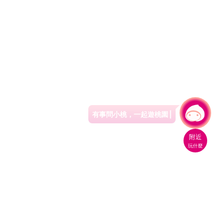
有事問小桃，一起遊桃園
|
附近
玩什麼