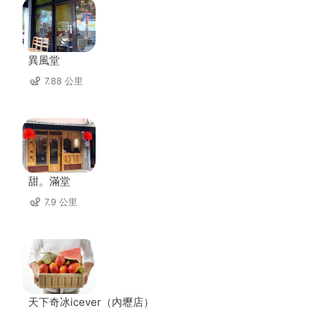
異風堂
7.88 公里
甜。滿堂
7.9 公里
天下奇冰icever（內壢店）