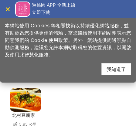
跳
遊桃園 APP 全新上線
到
立即下載
導覽
關閉
主
桃園觀光導覽網
首頁
>
想去的地方
>
美食、購物
>
天下奇冰icever（內壢店）
要
本網站使用 Cookies 等相關技術以持續優化網站服務，並
內
有助於為您提供更佳的體驗，當您繼續使用本網站即表示您
容
同意我們的 Cookie 使用政策。另外，網站提供周邊景點自
天下奇冰icever（內壢
區
動偵測服務，建議您允許本網站取得您的位置資訊，以開啟
塊
及使用此智慧化服務。
店） 周邊店家
我知道了
共有 284 間店家
北村豆腐家
5.95 公里