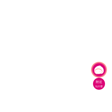
有事問小桃，一起遊桃園
|
附近
玩什麼