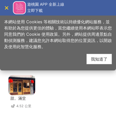
跳
遊桃園 APP 全新上線
到
立即下載
導覽
關閉
主
桃園觀光導覽網
首頁
>
想去的地方
>
美食、購物
>
天下奇冰icever（內壢店）
要
本網站使用 Cookies 等相關技術以持續優化網站服務，並
內
有助於為您提供更佳的體驗，當您繼續使用本網站即表示您
容
同意我們的 Cookie 使用政策。另外，網站提供周邊景點自
天下奇冰icever（內壢
區
動偵測服務，建議您允許本網站取得您的位置資訊，以開啟
塊
及使用此智慧化服務。
店） 周邊店家
我知道了
共有 284 間店家
甜。滿堂
4.52 公里