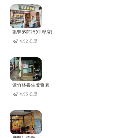
張豐盛商行(中壢店)
4.52 公里
紫竹林養生蘆薈園
4.55 公里
廣豐牛肉麵