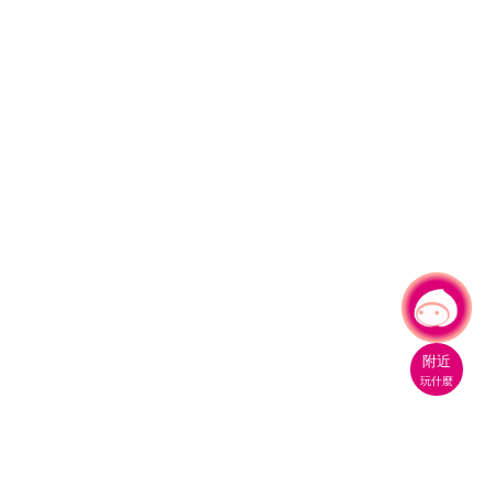
有事問小桃，一起遊桃園
|
附近
玩什麼