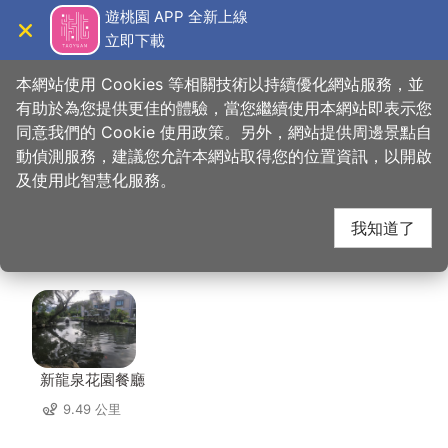
跳
遊桃園 APP 全新上線
到
立即下載
導覽
關閉
主
桃園觀光導覽網
首頁
>
想去的地方
>
美食、購物
>
來包粽．幸福粽子專賣
要
本網站使用 Cookies 等相關技術以持續優化網站服務，並
內
有助於為您提供更佳的體驗，當您繼續使用本網站即表示您
容
同意我們的 Cookie 使用政策。另外，網站提供周邊景點自
來包粽．幸福粽子專賣
區
動偵測服務，建議您允許本網站取得您的位置資訊，以開啟
塊
及使用此智慧化服務。
周邊店家
我知道了
共有 292 間店家
新龍泉花園餐廳
9.49 公里