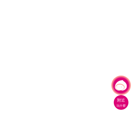
有事問小桃，一起遊桃園
|
附近
玩什麼