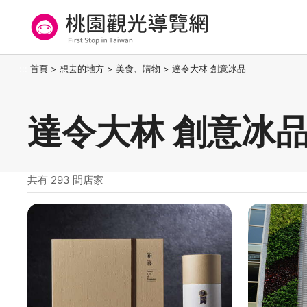
跳
到
主
要
桃園觀光導覽網
:::
首頁
>
想去的地方
>
美食、購物
>
達令大林 創意冰品
內
容
區
達令大林 創意冰品
塊
共有 293 間店家