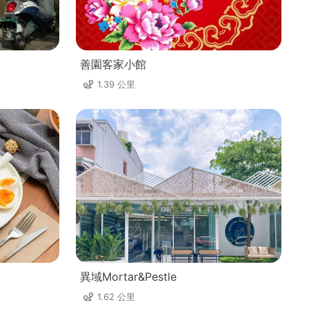
善園客家小館
1.39 公里
異域Mortar&Pestle
1.62 公里