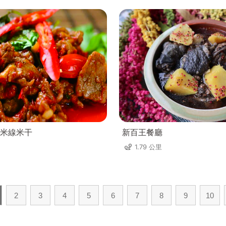
米線米干
新百王餐廳
1.79 公里
2
3
4
5
6
7
8
9
10