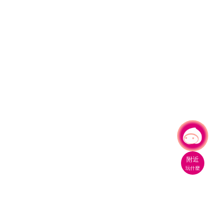
有事問小桃，一起遊桃園
|
附近
玩什麼