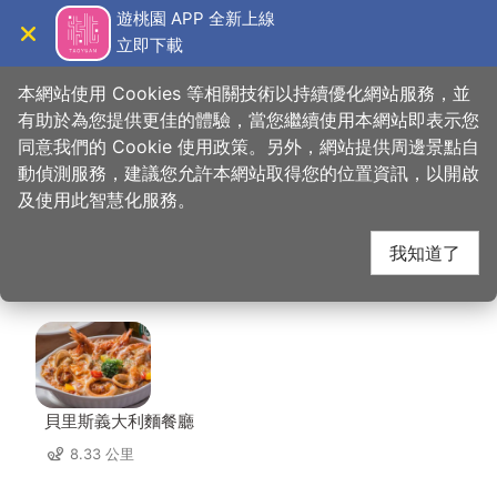
跳
遊桃園 APP 全新上線
到
立即下載
導覽
關閉
主
桃園觀光導覽網
首頁
>
想去的地方
>
美食、購物
>
GrayRoom 灰房間｜畫畫咖啡廳
要
本網站使用 Cookies 等相關技術以持續優化網站服務，並
內
有助於為您提供更佳的體驗，當您繼續使用本網站即表示您
容
同意我們的 Cookie 使用政策。另外，網站提供周邊景點自
GrayRoom 灰房間｜畫
區
動偵測服務，建議您允許本網站取得您的位置資訊，以開啟
塊
及使用此智慧化服務。
畫咖啡廳 周邊店家
我知道了
共有 311 間店家
貝里斯義大利麵餐廳
8.33 公里