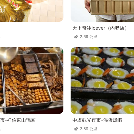
天下奇冰icever（內壢店）
里
2.69 公里
市-祥伯東山鴨頭
中壢觀光夜市-混蛋爆蝦
里
2.69 公里