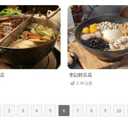
店
李記輕豆花
里
2.74 公里
2
3
4
5
6
7
8
9
10