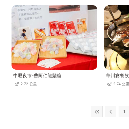
中壢夜市-曹阿伯龍鬚糖
華川宴餐飲
2.72 公里
2.74 公
1