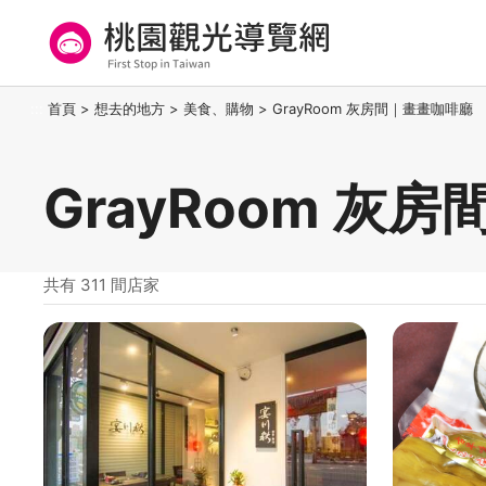
跳
到
主
要
桃園觀光導覽網
:::
首頁
>
想去的地方
>
美食、購物
>
GrayRoom 灰房間｜畫畫咖啡廳
內
容
區
GrayRoom 灰
塊
共有 311 間店家