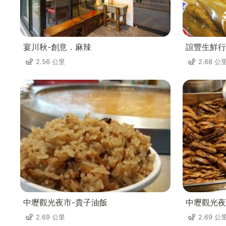
宴川秋-創意．麻辣
誼豐生鮮行
2.56 公里
2.68 公
中壢觀光夜市-貴子油飯
中壢觀光夜
2.69 公里
2.69 公