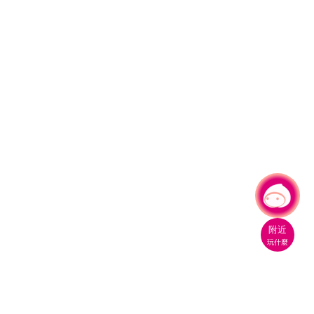
有事問小桃，一起遊桃園
|
附近
玩什麼