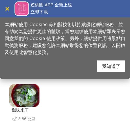
跳
遊桃園 APP 全新上線
到
立即下載
導覽
關閉
主
桃園觀光導覽網
首頁
>
想去的地方
>
美食、購物
>
綠野鄉村湘菜館
要
本網站使用 Cookies 等相關技術以持續優化網站服務，並
內
有助於為您提供更佳的體驗，當您繼續使用本網站即表示您
容
同意我們的 Cookie 使用政策。另外，網站提供周邊景點自
綠野鄉村湘菜館 周邊店
區
動偵測服務，建議您允許本網站取得您的位置資訊，以開啟
塊
及使用此智慧化服務。
家
我知道了
共有 170 間店家
鄉味米干
8.86 公里