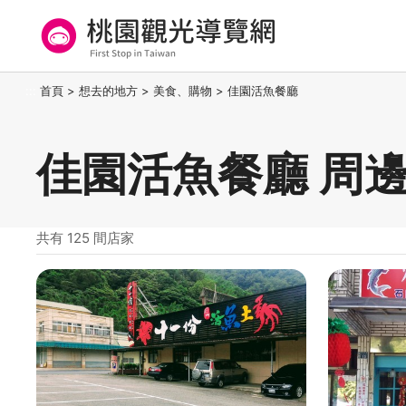
跳
到
主
要
桃園觀光導覽網
:::
首頁
>
想去的地方
>
美食、購物
>
佳園活魚餐廳
內
容
區
佳園活魚餐廳 周
塊
共有 125 間店家