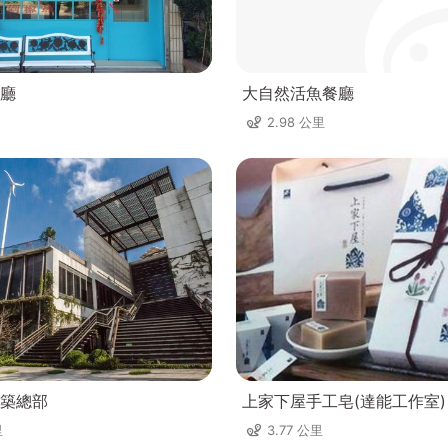
廳
大自然活魚餐廳
2.98 公里
築總部
上家下屋手工皂(達能工作室)
里
3.77 公里