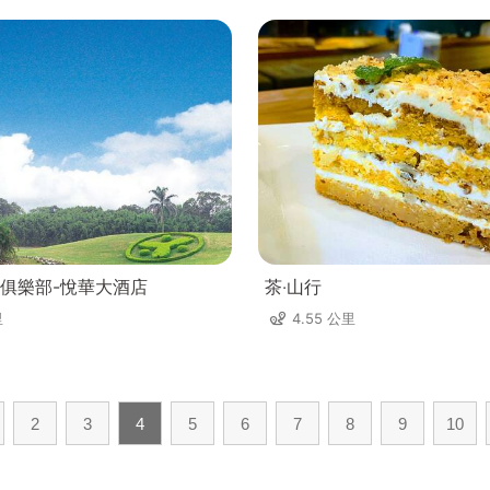
俱樂部-悅華大酒店
茶‧山行
里
4.55 公里
2
3
4
5
6
7
8
9
10