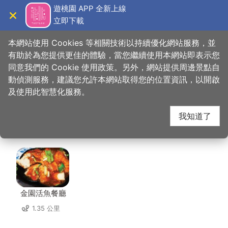
跳
遊桃園 APP 全新上線
到
立即下載
導覽
關閉
主
桃園觀光導覽網
首頁
>
想去的地方
>
美食、購物
>
祥和園活魚餐廳
要
本網站使用 Cookies 等相關技術以持續優化網站服務，並
內
有助於為您提供更佳的體驗，當您繼續使用本網站即表示您
容
同意我們的 Cookie 使用政策。另外，網站提供周邊景點自
祥和園活魚餐廳 周邊店
區
動偵測服務，建議您允許本網站取得您的位置資訊，以開啟
塊
及使用此智慧化服務。
家
我知道了
共有 125 間店家
金園活魚餐廳
1.35 公里