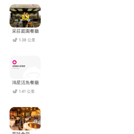
采莊庭園餐廳
1.38 公里
鴻星活魚餐廳
1.41 公里
亨味食堂