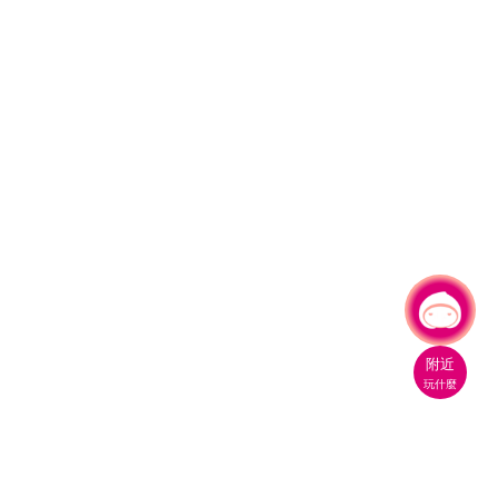
有事問小桃，一起遊桃園
附近
玩什麼